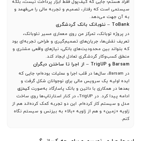
افراد هستم؛ جایی که کیف‌پول فقط ابزار پرداخت نیست، بلکه
سیستمی است که رفتار، تصمیم و تجربه مالی را می‌فهمد و
به آن جهت می‌دهد.
ToBank – نئوبانک بانک گردشگری
در پروژه توبانک، تمرکز من روی معماری مسیر نئوبانک،
تعریف نقش‌ها، جریان‌های تصمیم‌گیری و طراحی تجربه‌ای بود
که بتواند بین محدودیت‌های بانکی، نیازهای واقعی مشتری و
منطق کسب‌وکار گردشگری تعادل ایجاد کند.
Barsam و TrigUP – از اجرا تا ساختن دیگران
در Barsam، سال‌ها در قلب اجرا و عملیات بوده‌ام؛ جایی که
ایده اولیه یک سرویس مالی برای نوجوانان شکل گرفت و
بعدها در همکاری با داتین و بانک پاسارگاد به‌صورت
کیدزی
ادامه پیدا کرد. در TrigUP، در کنار استارتاپ‌ها روی ساخت
مدل و سیستم کار کرده‌ام. این دو تجربه کمک کرده‌اند هم از
زاویه «زمین» و هم از زاویه «بالا» به بیزنس و سیستم نگاه
کنم.