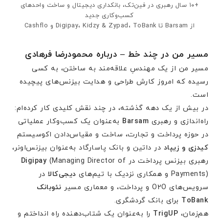
+۱۰ سال رهبری در فین‌تک، بانکداری دیجیتال و ساخت واحدهای
کسب‌وکاری جدید
از Barsam تا Digipay، Kidzy & Zypad، ToBank و Cashflo
مسیر من در چند خط – درباره محمودرضا فرهادی
مسیر من از یک مهندسِ علاقه‌مند به ساختن، به کسی
رسیده که امروز کارش طراحی و هدایت بیزنس‌های پیچیده
است.
در بیش از یک دهه گذشته، در چند نقش کلیدی کار کرده‌ام:
راه‌اندازی و رهبری
Barsam
به‌عنوان یک کسب‌وکار عملیاتی
در حوزه پرداخت و تجارت، ساخت و مقیاس‌دادن اکوسیستم
کیدزی و زیپاد
در داتین و بانک پاسارگاد به‌عنوان بیزنس‌اونر،
رهبری بیزنس پرداخت در
(Managing Director of
Digipay
Payments) و همکاری نزدیک با تیم‌های
دیجی‌کالا
در
سرویس‌های O2O و پرداخت، و معماری مسیر
نئوبانک
ToBank
برای بانک گردشگری.
هم‌زمان،
TrigUP
را به‌عنوان یک شتاب‌دهنده راه انداختم و