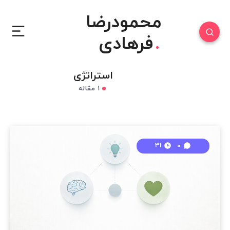
محمودرضا
فرهادی
استراتژی
۱ مقاله
31
0